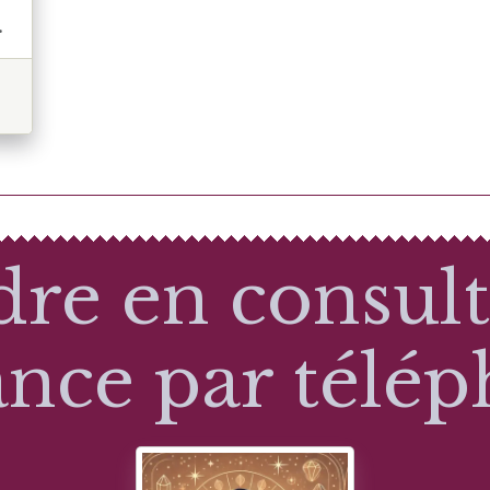
s
ne
e
s
dre en consult
nce par télé