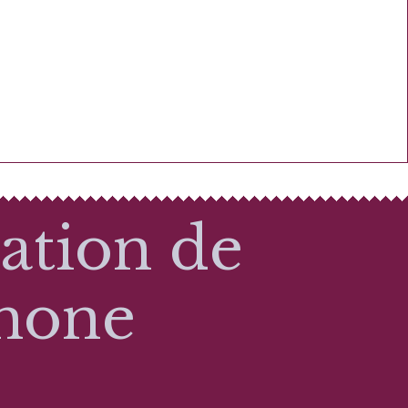
ation de
phone