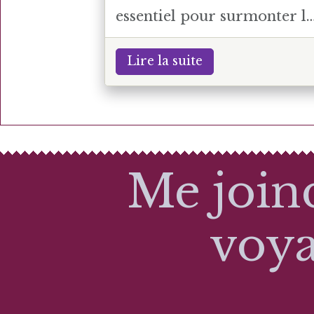
essentiel pour surmonter le
obstacles, atteindre ses
objectifs et rester stable
Lire la suite
émotionnellement. La bon
nouvelle ? Cette compétenc
n’est pas innée. Elle se
développe. Voici 7 stratégie
concrètes pour muscler
Me join
votre esprit au quotidien.
voya