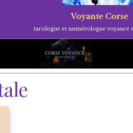
Voyante Corse
tarologue et numérologue voyance e
tale