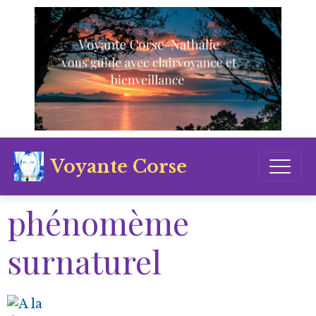
Voyante Corse
phénomème
surnaturel