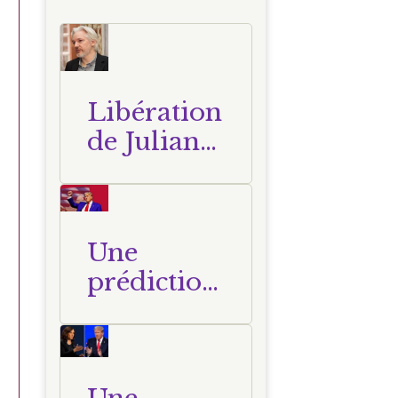
Libération
de Julian
Assange
Une
prédiction
confirmée
: la
voyance