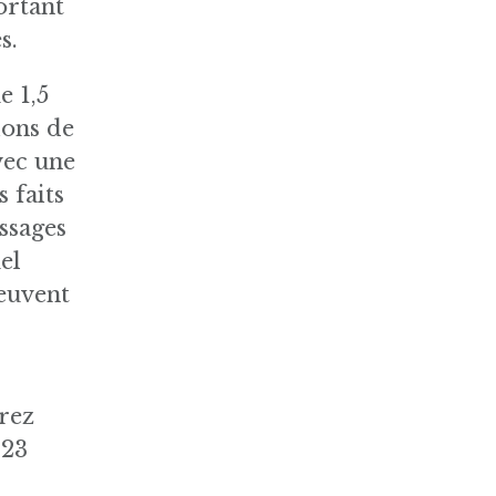
ortant
s.
e 1,5
ions de
vec une
 faits
ssages
el
peuvent
rrez
 23