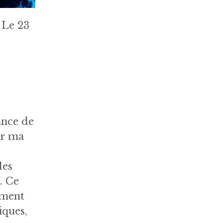
Le 23
ance de
ur ma
des
. Ce
rement
iques,