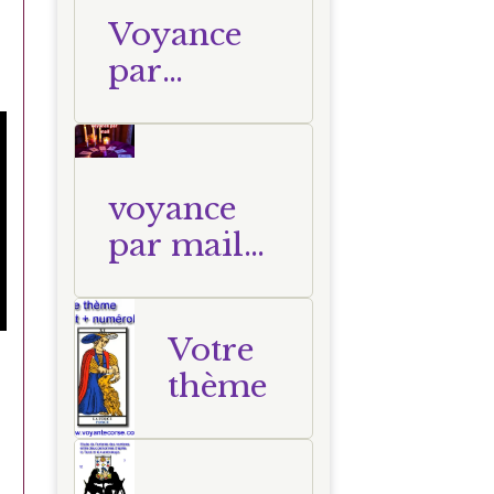
avec
Voyance
Nathalie
par
Voyante
téléphone
Corse
en direct
voyante
voyance
Corse
par mail
Nathalie
voyante
corse
Votre
thème