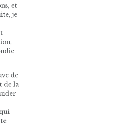
ns, et
ite, je
t
ion,
ondie
uve de
t de la
guider
e
qui
te